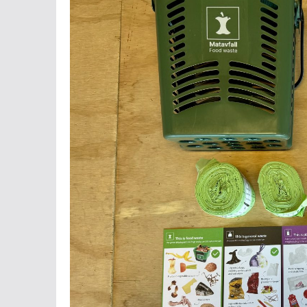
Store pappesker, glass- og metallemballasje og p
Matavfall, restavfall og papir sorterer du i innkas