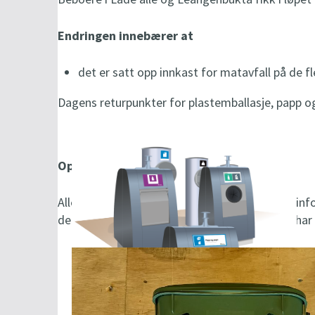
Endringen innebærer at
det er satt opp innkast for matavfall på de fl
Dagens returpunkter for plastemballasje, papp og
Oppstart og startpakke
Alle leiligheter fikk utdelt en startpakke med in
dersom du ikke har mottatt utstyret eller du har