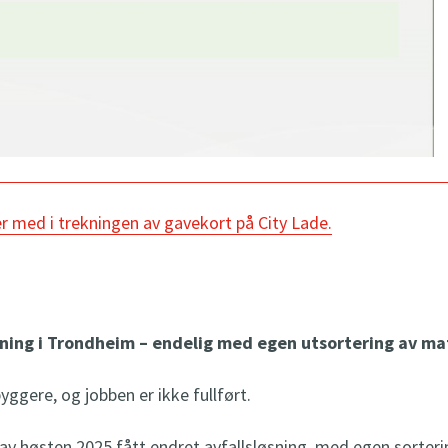
ær med i trekningen av gavekort på City Lade.
dning i Trondheim – endelig med egen utsortering av mat
nbyggere, og jobben er ikke fullført.
 av
høsten 2025 fått endret avfallsløsning, med egen sorteri