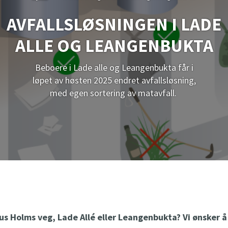
5
Onsdag-torsdag kl 10-19
Onsdag kl 10
g
g
Fredag-lørdag kl 10-17
Torsdag-fred
AVFALLSLØSNINGEN I LADE
t
t
Lørdag kl 10
n
n
ALLE OG LEANGENBUKTA
å
å
Beboere i Lade alle og Leangenbukta får i
løpet av høsten 2025 endret avfallsløsning,
med egen sortering av matavfall.
us Holms veg, Lade Allé eller Leangenbukta? Vi ønsker å