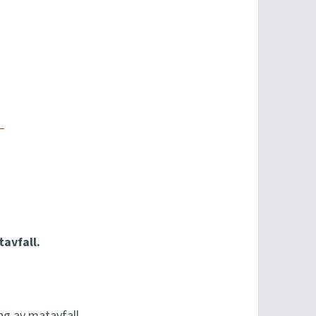
avfall.
ng av matavfall.