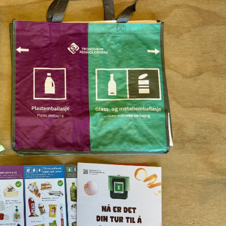
lastemballasje tar du med til returpunktet i ditt nærområde.
tlukene til avfallssuget i ditt nabolag. VIKTIG: Posen må være godt k