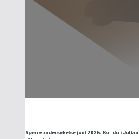
Lørdag kl 09-15
Lørdag kl 09-1
t
t
n
n
å
å
Spørreundersøkelse juni 2026: Bor du i Julian