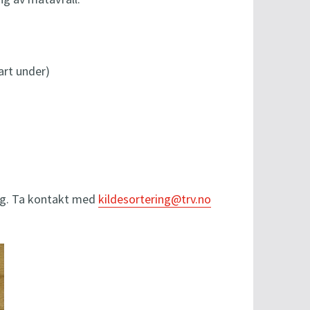
art under)
g.
Ta kontakt med
kildesortering@trv.no