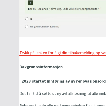
Trykk på lenken for å gi din tilbakemelding og v
Bakgrunnsinformasjon
I 2023 startet innføring av ny renovasjonsor
Det tar tid å sette ut ny avfallsløsning til alle in
Beboere i Lade alle og Leangenbukta
fikk i løpet