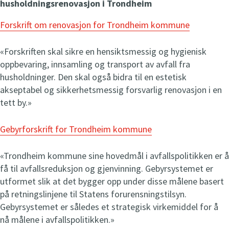
husholdningsrenovasjon i Trondheim
t
Ordinær åpningstid
e
Forskrift om renovasjon for Trondheim kommune
Mandag-torsdag kl 07-20
n
Fredag kl 07-15
g
«Forskriften skal sikre en hensiktsmessig og hygienisk
Lørdag kl 09-15
t
oppbevaring, innsamling og transport av avfall fra
n
husholdninger. Den skal også bidra til en estetisk
å
akseptabel og sikkerhetsmessig forsvarlig renovasjon i en
BrukOm Nyhavna, Styrmannsgata 6
tett by.»
Åpent
i dag
10
-
17
t
Ordinær åpningstid
Gebyrforskrift for Trondheim kommune
e
Mandag-tirsdag kl 10-17
n
Onsdag-torsdag kl 10-19
«Trondheim kommune sine hovedmål i avfallspolitikken er å
g
Fredag-lørdag kl 10-17
få til avfallsreduksjon og gjenvinning. Gebyrsystemet er
t
utformet slik at det bygger opp under disse målene basert
n
på retningslinjene til Statens forurensningstilsyn.
å
BrukOm Heggstadmoen, Heggstadmoen 51
Gebyrsystemet er således et strategisk virkemiddel for å
Åpent
i dag
10
-
15
nå målene i avfallspolitikken.»