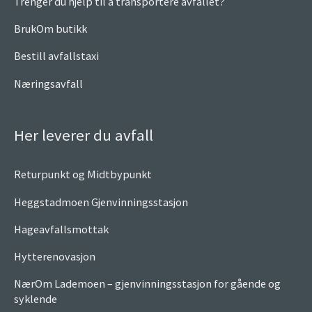
Trenger du hjelp til å transportere avfallet?
BrukOm butikk
Bestill avfallstaxi
Næringsavfall
Her leverer du avfall
Returpunkt og Midtbypunkt
Heggstadmoen Gjenvinningsstasjon
Hageavfallsmottak
Hytterenovasjon
NærOm Lademoen – gjenvinningsstasjon for gående og
syklende