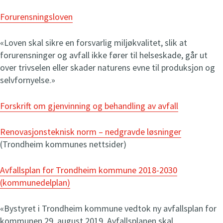
t
Ordinær åpningstid
Forurensningsloven
e
Mandag-tirsdag kl 10-16
n
Onsdag kl 10-19
«Loven skal sikre en forsvarlig miljøkvalitet, slik at
g
Torsdag-fredag kl 10-16
forurensninger og avfall ikke fører til helseskade, går ut
t
Lørdag kl 10-15
over trivselen eller skader naturens evne til produksjon og
n
selvfornyelse.»
å
NærOm Lademoen
Forskrift om gjenvinning og behandling av avfall
Åpent
i dag
10
-
15
t
Renovasjonsteknisk norm – nedgravde løsninger
Ordinær åpningstid
e
(Trondheim kommunes nettsider)
Mandag kl 12-19
n
Onsdag kl 12-19
g
Avfallsplan for Trondheim kommune 2018-2030
Fredag kl 10-15
t
(kommunedelplan)
Lørdag kl 10-15 (
oddetallsuker
)
n
å
«Bystyret i Trondheim kommune vedtok ny avfallsplan for
kommunen 29. august 2019. Avfallsplanen skal