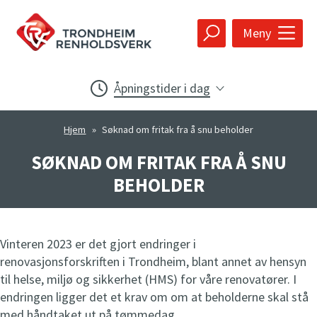
Trondheim
Meny
Renholdsver
Åpningstider i dag
k
Hjem
»
Søknad om fritak fra å snu beholder
Gjenvinningsstasjonen
Åpent
i dag
7
-
20
SØKNAD OM FRITAK FRA Å SNU
t
Ordinære åpningstider
BEHOLDER
e
Mandag-torsdag kl 07-20
n
Fredag kl 07-15
g
Lørdag kl 09-15
Vinteren 2023 er det gjort endringer i
t
renovasjonsforskriften i Trondheim, blant annet av hensyn
n
til helse, miljø og sikkerhet (HMS) for våre renovatører. I
å
Hageavfallsmottaket
endringen ligger det et krav om om at beholderne skal stå
Åpent
i dag
7
-
20
med håndtaket ut på tømmedag.