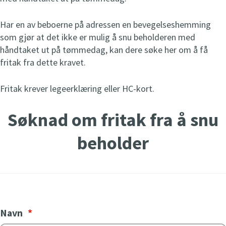
t
Ordinær åpningstid
e
Har en av beboerne på adressen en bevegelseshemming
Mandag-torsdag kl 07-20
n
som gjør at det ikke er mulig å snu beholderen med
Fredag kl 07-15
g
håndtaket ut på tømmedag, kan dere søke her om å få
Lørdag kl 09-15
t
fritak fra dette kravet.
n
å
Fritak krever legeerklæring eller HC-kort.
BrukOm Nyhavna, Styrmannsgata 6
Åpent
i dag
10
-
19
Søknad om fritak fra å snu
t
Ordinær åpningstid
e
beholder
Mandag-tirsdag kl 10-17
n
Onsdag-torsdag kl 10-19
g
Fredag-lørdag kl 10-17
t
n
å
BrukOm Heggstadmoen, Heggstadmoen 51
Navn
*
Åpent
i dag
10
-
16