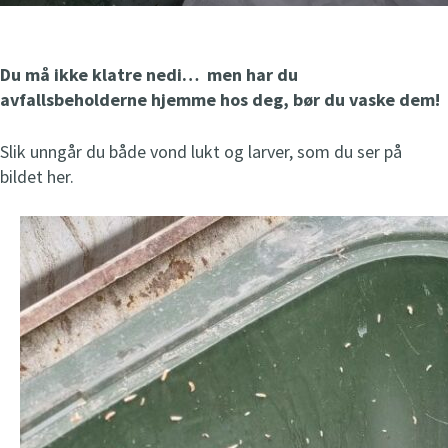
p
Ordinær åpningstid
e
Mandag-torsdag kl 07-20
n
Du må ikke klatre nedi… men har du
Fredag kl 07-15
n
avfallsbeholderne hjemme hos deg, bør du vaske dem!
Lørdag kl 09-15
å
Slik unngår du både vond lukt og larver, som du ser på
bildet her.
BrukOm Nyhavna, Styrmannsgata 6
Åpent
i dag
10
-
17
p
Ordinær åpningstid
e
Mandag-tirsdag kl 10-17
n
Onsdag-torsdag kl 10-19
n
Fredag-lørdag kl 10-17
å
BrukOm Heggstadmoen, Heggstadmoen 51
Åpent
i dag
10
-
16