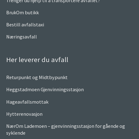
Trenger du hjelp til å transportere avfallet?
BrukOm butikk
Bestill avfallstaxi
Næringsavfall
Her leverer du avfall
Returpunkt og Midtbypunkt
Heggstadmoen Gjenvinningsstasjon
Hageavfallsmottak
Hytterenovasjon
NærOm Lademoen – gjenvinningsstasjon for gående og
syklende