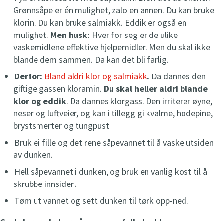
Grønnsåpe er én mulighet, zalo en annen. Du kan bruke
klorin. Du kan bruke salmiakk. Eddik er også en
mulighet.
Men husk:
Hver for seg er de ulike
vaskemidlene effektive hjelpemidler. Men du skal ikke
blande dem sammen. Da kan det bli farlig.
Derfor:
Bland aldri klor og salmiakk
.
Da dannes den
giftige gassen kloramin.
Du skal heller aldri blande
klor og eddik
. Da dannes klorgass. Den irriterer øyne,
neser og luftveier, og kan i tillegg gi kvalme, hodepine,
brystsmerter og tungpust.
Bruk ei fille og det rene såpevannet til å vaske utsiden
av dunken.
Hell såpevannet i dunken, og bruk en vanlig kost til å
skrubbe innsiden.
Tøm ut vannet og sett dunken til tørk opp-ned.