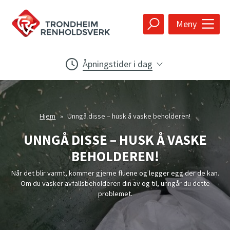
Trondheim
Meny
Renholdsver
Åpningstider i dag
k
Gjenvinningsstasjonen
Åpent
i dag
7
-
15
Sjekk køen
Hjem
»
Unngå disse – husk å vaske beholderen!
p
Ordinære åpningstider
UNNGÅ DISSE – HUSK Å VASKE
e
Mandag-torsdag kl 07-20
n
BEHOLDEREN!
Fredag kl 07-15
n
Lørdag kl 09-15
Når det blir varmt, kommer gjerne fluene og legger egg der de kan.
å
Om du vasker avfallsbeholderen din av og til, unngår du dette
problemet.
Hageavfallsmottaket
Åpent
i dag
7
-
15