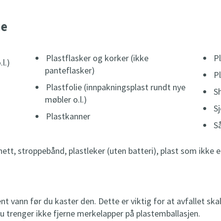
je
Plastflasker og korker (ikke
P
l.)
panteflasker)
P
Plastfolie (innpakningsplast rundt nye
S
møbler o.l.)
S
Plastkanner
S
dnett, stroppebånd, plastleker (uten batteri), plast som ikke 
kent vann før du kaster den. Dette er viktig for at avfallet sk
Du trenger ikke fjerne merkelapper på plastemballasjen.