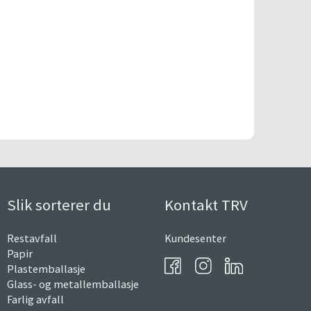
Slik sorterer du
Kontakt TRV
Restavfall
Kundesenter
Papir
Plastemballasje
Glass- og metallemballasje
Farlig avfall