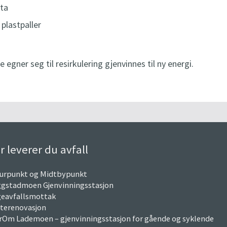
ita
plastpaller
 egner seg til resirkulering gjenvinnes til ny energi.
r leverer du avfall
urpunkt og Midtbypunkt
gstadmoen Gjenvinningsstasjon
eavfallsmottak
terenovasjon
Om Lademoen – gjenvinningsstasjon for gående og syklende