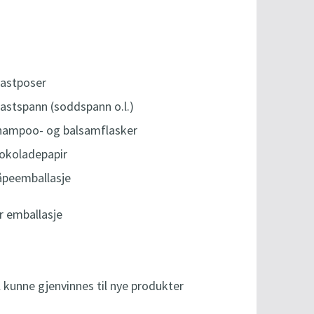
lastposer
lastspann (soddspann o.l.)
hampoo- og balsamflasker
jokoladepapir
åpeemballasje
er emballasje
al kunne gjenvinnes til nye produkter