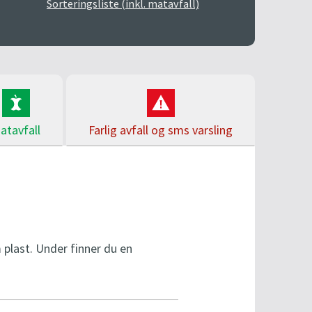
Sorteringsliste (inkl. matavfall)
-19
Fredag kl 10-15
t
ag kl 10-16
Lørdag kl 10-15
n
-15
(
oddetallsuker
)
å
atavfall
Farlig avfall og sms varsling
plast. Under finner du en