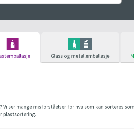
5
Onsdag-torsdag kl 10-19
Onsdag kl 10
g
g
Fredag-lørdag kl 10-17
Torsdag-fred
t
t
Lørdag kl 10
n
n
å
å
astemballasje
Glass og metallemballasje
M
? Vi ser mange misforståelser for hva som kan sorteres som 
r plastsortering.