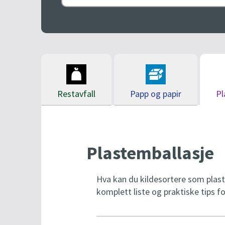
Lørdag kl 09-15
Lørdag kl 09-1
t
t
n
n
å
å
Restavfall
Papp og papir
Pl
Plastemballasje
Hva kan du kildesortere som plast
komplett liste og praktiske tips fo