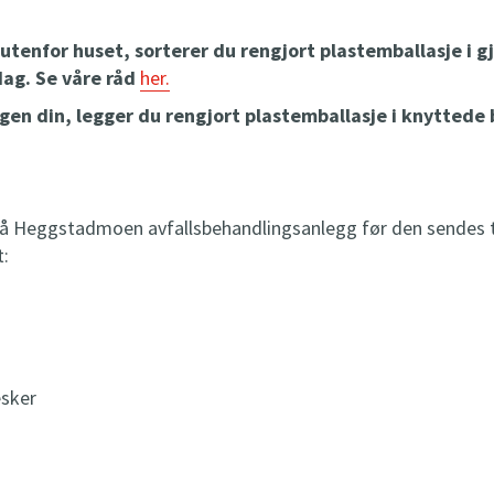
utenfor huset, sorterer du rengjort plastemballasje i 
dag. Se våre råd
her.
igen din, legger du rengjort plastemballasje i knytted
 på Heggstadmoen avfallsbehandlingsanlegg før den sendes ti
t:
esker