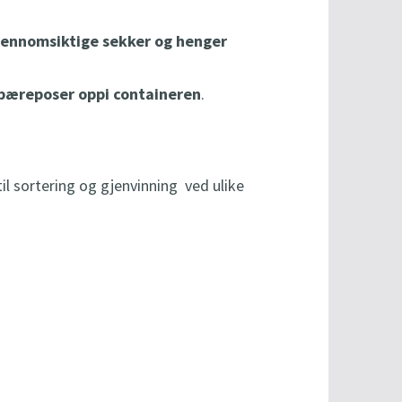
gjennomsiktige sekker og henger
e bæreposer oppi containeren
.
l sortering og gjenvinning ved ulike