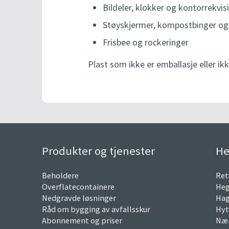
Bildeler, klokker og kontorrekvis
Støyskjermer, kompostbinger og 
Frisbee og rockeringer
Plast som ikke er emballasje eller ikke
Produkter og tjenester
He
Beholdere
Ret
Overflatecontainere
Heg
Nedgravde løsninger
Hag
Råd om bygging av avfallsskur
Hyt
Abonnement og priser
Nær