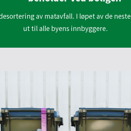
5
Onsdag-torsdag kl 10-19
Onsdag kl 10
n
g
Fredag-lørdag kl 10-17
Torsdag-fred
å
t
desortering av matavfall. I løpet av de neste
Lørdag kl 10
n
ut til alle byens innbyggere.
å