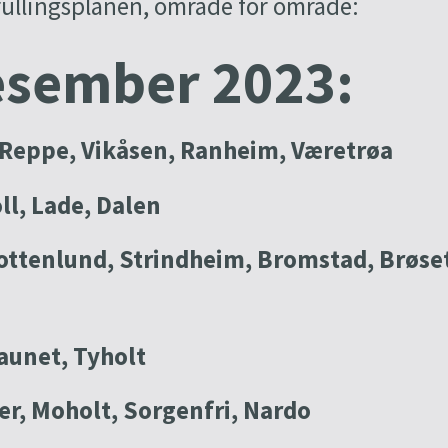
rullingsplanen, område for område:
esember 2023:
 Reppe, Vikåsen, Ranheim, Væretrøa
l, Lade, Dalen
ottenlund, Strindheim, Bromstad, Brøse
aunet, Tyholt
er, Moholt, Sorgenfri, Nardo