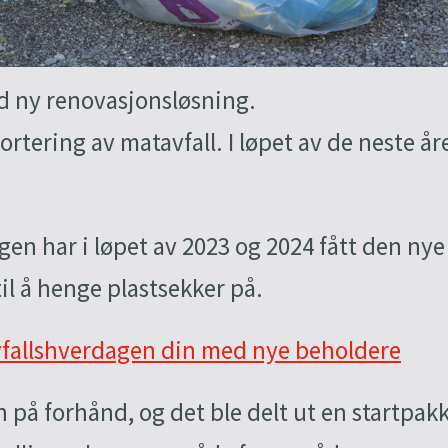
 ny renovasjonsløsning.
rtering av matavfall. I løpet av de neste åre
gen har i løpet av 2023 og 2024 fått den ny
il å henge plastsekker på.
avfallshverdagen din med nye beholdere
on på forhånd, og det ble delt ut en startpa