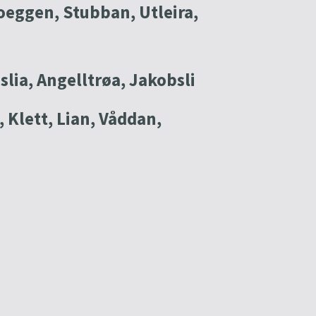
oeggen, Stubban, Utleira,
lia, Angelltrøa, Jakobsli
 Klett, Lian, Våddan,