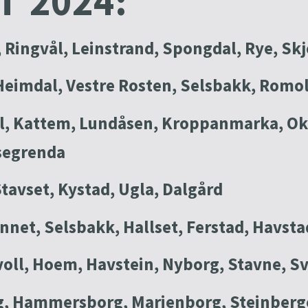
ni 2024:
 Ringvål, Leinstrand, Spongdal, Rye, Skj
Heimdal, Vestre Rosten, Selsbakk, Romols
, Kattem, Lundåsen, Kroppanmarka, Okst
segrenda
Stavset, Kystad, Ugla, Dalgård
nnet, Selsbakk, Hallset, Ferstad, Havsta
oll, Hoem, Havstein, Nyborg, Stavne, S
, Hammersborg, Marienborg, Steinberget, 