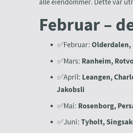
alle eiendommer. Dette var ut
Februar – d
✅Februar:
Olderdalen,
✅Mars:
Ranheim, Rotvol
✅April:
Leangen, Charl
Jakobsli
✅Mai:
Rosenborg, Pers
✅Juni:
Tyholt, Singsak