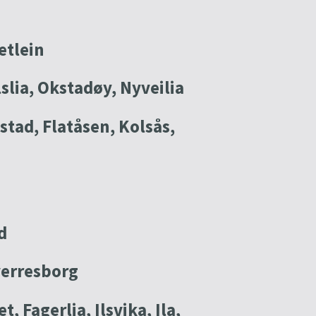
etlein
lia, Okstadøy, Nyveilia
ad, Flatåsen, Kolsås,
d
verresborg
Fagerlia, Ilsvika, Ila,