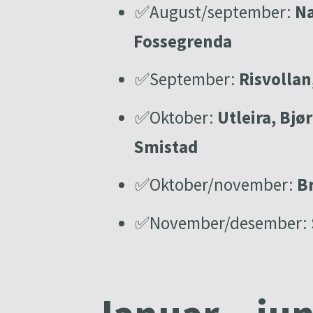
✅August/september:
Na
Fossegrenda
✅September:
Risvollan
✅Oktober:
Utleira, Bjø
Smistad
✅Oktober/november:
B
✅November/desember: